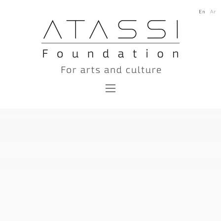
En
Ar